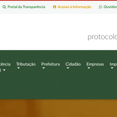
Portal da Transparência
Acesso à Informação
Ouvidor
protocol
tência
Tributação
Prefeitura
Cidadão
Empresas
Imp
l