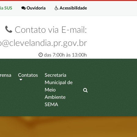
ia SUS
Ouvidoria
Acessibilidade
Contato via E-mail:
o@clevelandia.pr.gov.br
das 7:00h às 13:00h
rensa
Contatos
Secretaria
Municipal de
Meio
Ambiente
SEMA