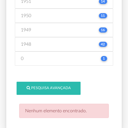
1951
14
1950
11
1949
16
1948
42
0
1
PESQUISA AVANÇADA
Nenhum elemento encontrado.