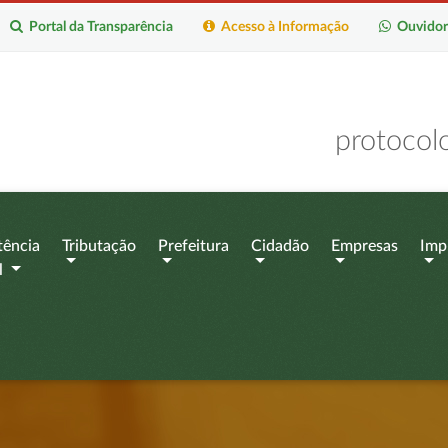
Portal da Transparência
Acesso à Informação
Ouvidor
protocol
tência
Tributação
Prefeitura
Cidadão
Empresas
Imp
l