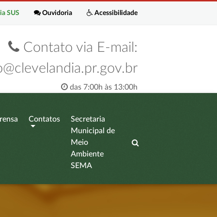
ia SUS
Ouvidoria
Acessibilidade
Contato via E-mail:
o@clevelandia.pr.gov.br
das 7:00h às 13:00h
rensa
Contatos
Secretaria
Municipal de
Meio
Ambiente
SEMA