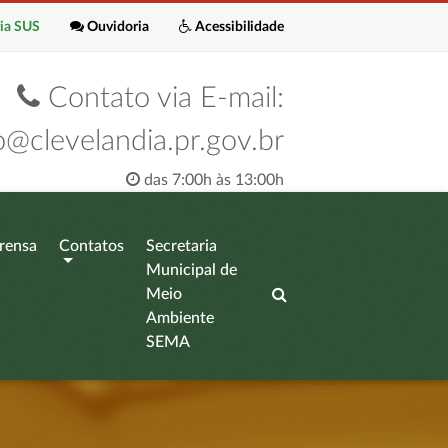
ia SUS
Ouvidoria
Acessibilidade
Contato via E-mail:
o@clevelandia.pr.gov.br
das 7:00h às 13:00h
rensa
Contatos
Secretaria
Municipal de
Meio
Ambiente
SEMA