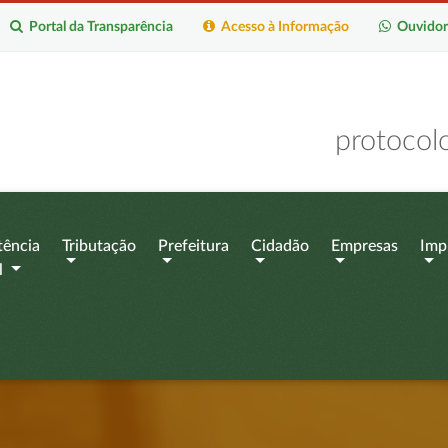
Portal da Transparência
Acesso à Informação
Ouvidor
protocol
tência
Tributação
Prefeitura
Cidadão
Empresas
Imp
l