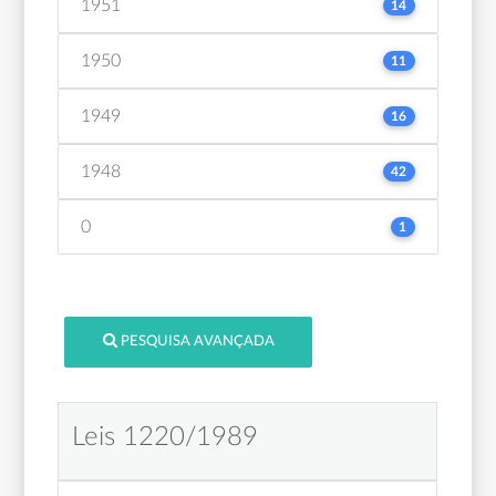
1951
14
1950
11
1949
16
1948
42
0
1
PESQUISA AVANÇADA
Leis 1220/1989