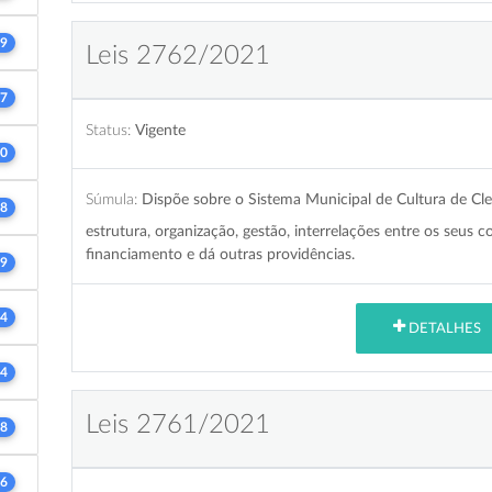
9
Leis 2762/2021
7
Status:
Vigente
0
Súmula:
Dispõe sobre o Sistema Municipal de Cultura de Cleve
8
estrutura, organização, gestão, interrelações entre os seus
financiamento e dá outras providências.
9
4
DETALHES
4
Leis 2761/2021
8
6