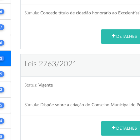
6
Súmula:
Concede título de cidadão honorário ao Excelentís
7
DETALHES
6
3
Leis 2763/2021
5
Status:
Vigente
3
Súmula:
Dispõe sobre a criação do Conselho Municipal de Pol
5
4
DETALHES
5