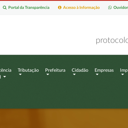
Portal da Transparência
Acesso à Informação
Ouvidor
protocol
tência
Tributação
Prefeitura
Cidadão
Empresas
Imp
l