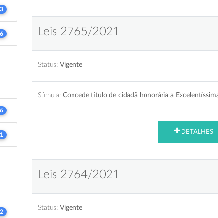
3
Leis 2765/2021
6
Status:
Vigente
Súmula:
Concede título de cidadã honorária a Excelentíssima
6
DETALHES
1
Leis 2764/2021
Status:
Vigente
2