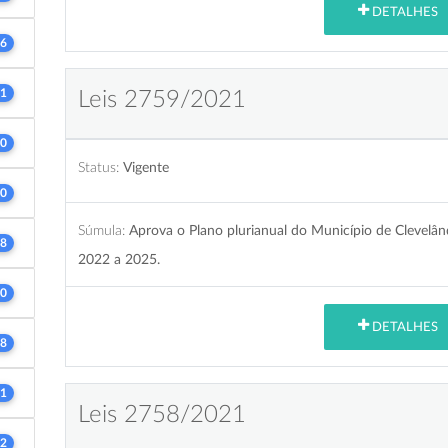
DETALHES
6
1
Leis 2759/2021
0
Status:
Vigente
0
Súmula:
Aprova o Plano plurianual do Município de Clevelân
8
2022 a 2025.
0
DETALHES
8
1
Leis 2758/2021
2