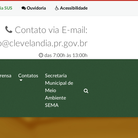
ia SUS
Ouvidoria
Acessibilidade
Contato via E-mail:
o@clevelandia.pr.gov.br
das 7:00h às 13:00h
rensa
Contatos
Secretaria
Municipal de
Meio
Ambiente
SEMA