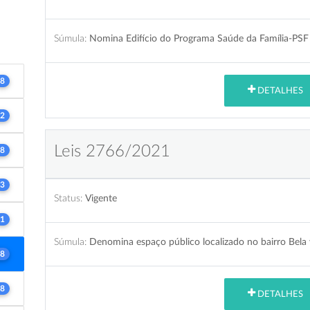
Súmula:
Nomina Edifício do Programa Saúde da Família-PSF
8
DETALHES
2
Leis 2766/2021
8
3
Status:
Vigente
1
Súmula:
Denomina espaço público localizado no bairro Bela v
8
8
DETALHES