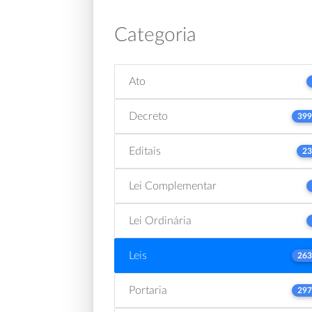
Categoria
Ato
Decreto
399
Editais
23
Lei Complementar
Lei Ordinária
Leis
263
Portaria
297