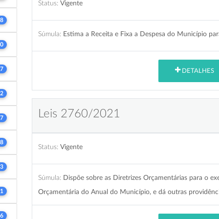
Status:
Vigente
8
Súmula:
Estima a Receita e Fixa a Despesa do Município par
0
7
DETALHES
2
Leis 2760/2021
7
8
Status:
Vigente
3
Súmula:
Dispõe sobre as Diretrizes Orçamentárias para o exe
1
Orçamentária do Anual do Município, e dá outras providênci
6