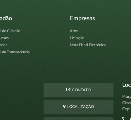
dadão
Empresas
l do Cidadão
Atos
ursos
Licitação
doria
Nota Fiscal Eletrônica
l da Transparência
Loc
CONTATO
Praç
Clev
LOCALIZAÇÃO
Cep:
C
PERGUNTAS
pro
FREQUENTES