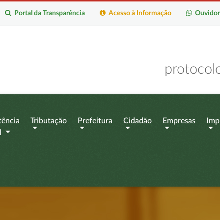
Portal da Transparência
Acesso à Informação
Ouvidor
protocol
tência
Tributação
Prefeitura
Cidadão
Empresas
Imp
l