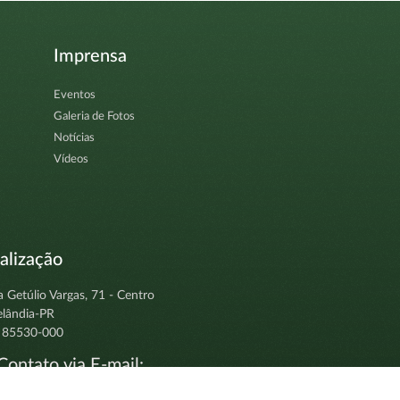
Imprensa
Eventos
Galeria de Fotos
Notícias
Vídeos
alização
a Getúlio Vargas, 71 - Centro
elândia-PR
 85530-000
ontato via E-mail:
tocolo@clevelandia.pr.gov.br