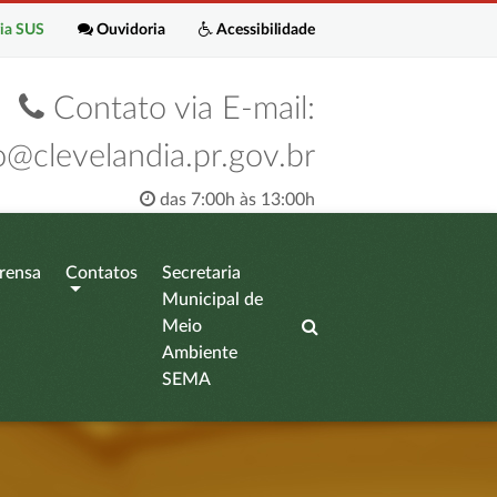
ia SUS
Ouvidoria
Acessibilidade
Contato via E-mail:
o@clevelandia.pr.gov.br
das 7:00h às 13:00h
rensa
Contatos
Secretaria
Municipal de
Meio
Ambiente
SEMA