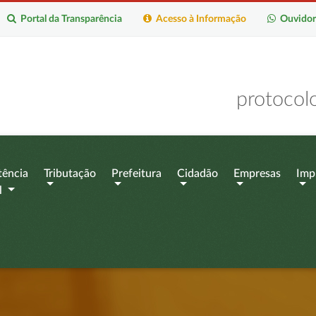
Portal da Transparência
Acesso à Informação
Ouvidor
protocol
tência
Tributação
Prefeitura
Cidadão
Empresas
Imp
l