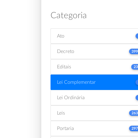
Categoria
Ato
Decreto
399
Editais
23
Lei Complementar
Lei Ordinária
Leis
263
Portaria
297