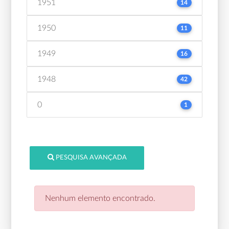
1951
14
1950
11
1949
16
1948
42
0
1
PESQUISA AVANÇADA
Nenhum elemento encontrado.