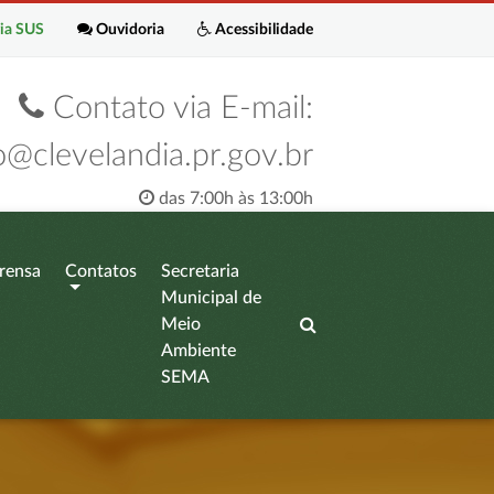
ia SUS
Ouvidoria
Acessibilidade
Contato via E-mail:
o@clevelandia.pr.gov.br
das 7:00h às 13:00h
rensa
Contatos
Secretaria
Municipal de
Meio
Ambiente
SEMA