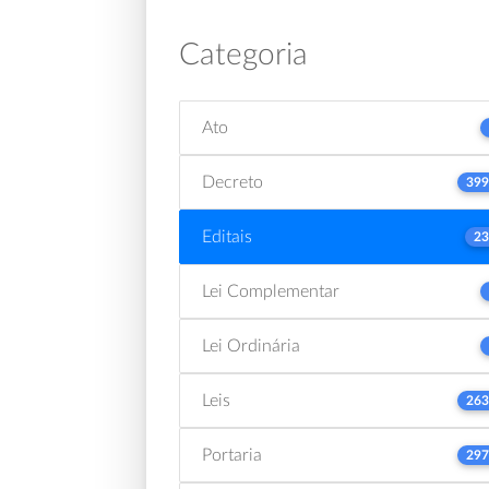
Categoria
Ato
Decreto
399
Editais
23
Lei Complementar
Lei Ordinária
Leis
263
Portaria
297