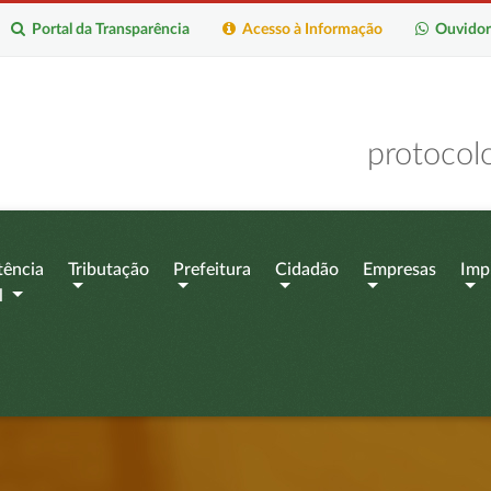
Portal da Transparência
Acesso à Informação
Ouvidor
protocol
tência
Tributação
Prefeitura
Cidadão
Empresas
Imp
l