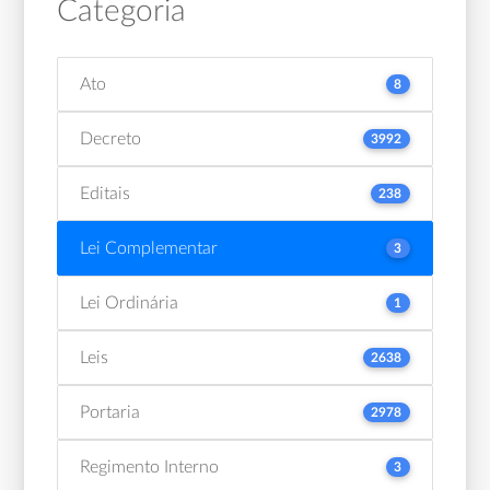
Categoria
Ato
8
Decreto
3992
Editais
238
Lei Complementar
3
Lei Ordinária
1
Leis
2638
Portaria
2978
Regimento Interno
3