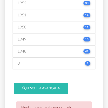
1952
30
1951
14
1950
11
1949
16
1948
42
0
1
PESQUISA AVANÇADA
Nenhum elemento encontrado.