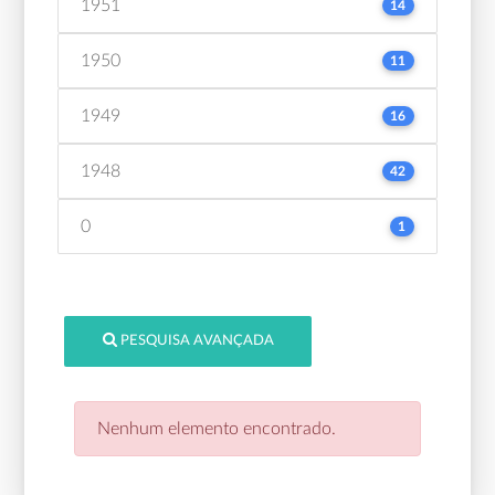
1951
14
1950
11
1949
16
1948
42
0
1
PESQUISA AVANÇADA
Nenhum elemento encontrado.