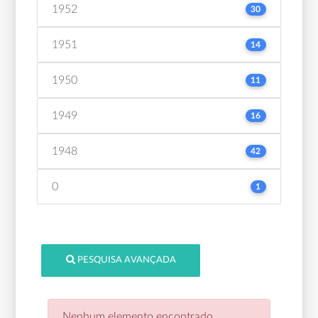
1952
30
1951
14
1950
11
1949
16
1948
42
0
1
PESQUISA AVANÇADA
Nenhum elemento encontrado.