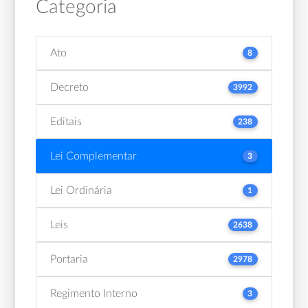
Categoria
Ato
8
Decreto
3992
Editais
238
Lei Complementar
3
Lei Ordinária
1
Leis
2638
Portaria
2978
Regimento Interno
3