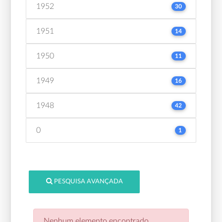
1952
30
1951
14
1950
11
1949
16
1948
42
0
1
PESQUISA AVANÇADA
Nenhum elemento encontrado.