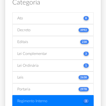
Categoria
Ato
8
Decreto
3992
Editais
238
Lei Complementar
3
Lei Ordinária
1
Leis
2638
Portaria
2978
Regimento Interno
3