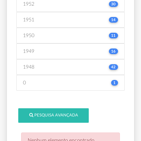
1952
30
1951
14
1950
11
1949
16
1948
42
0
1
PESQUISA AVANÇADA
Nenhum elemento encontrado.