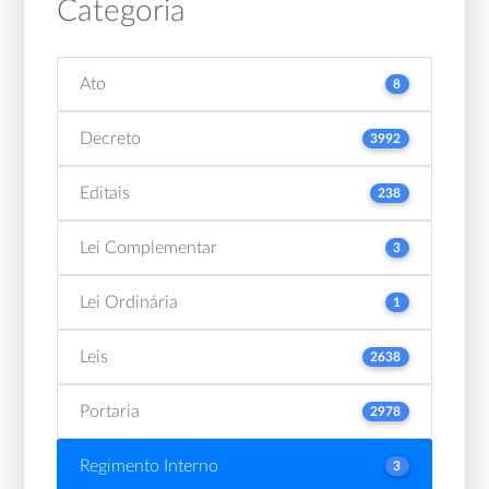
Categoria
Ato
8
Decreto
3992
Editais
238
Lei Complementar
3
Lei Ordinária
1
Leis
2638
Portaria
2978
Regimento Interno
3