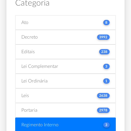
Categoria
Ato
8
Decreto
3992
Editais
238
Lei Complementar
3
Lei Ordinária
1
Leis
2638
Portaria
2978
Regimento Interno
3