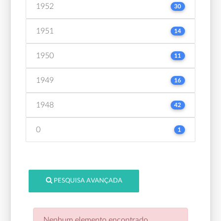
1952
30
1951
14
1950
11
1949
16
1948
42
0
1
PESQUISA AVANÇADA
Nenhum elemento encontrado.