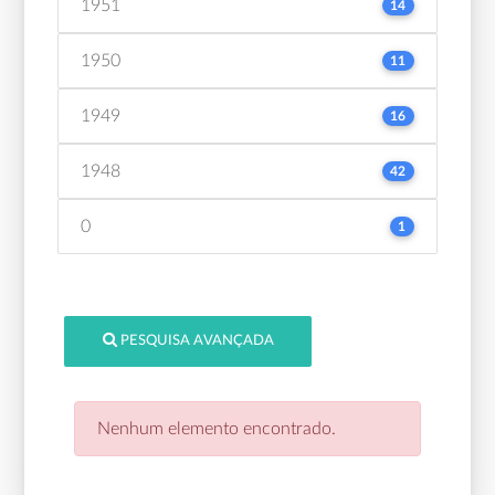
1951
14
1950
11
1949
16
1948
42
0
1
PESQUISA AVANÇADA
Nenhum elemento encontrado.