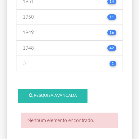
1951
14
1950
11
1949
16
1948
42
0
1
PESQUISA AVANÇADA
Nenhum elemento encontrado.