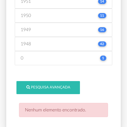
1951
14
1950
11
1949
16
1948
42
0
1
PESQUISA AVANÇADA
Nenhum elemento encontrado.