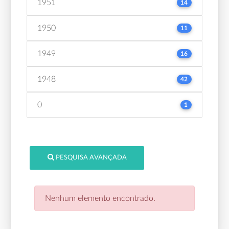
1951
14
1950
11
1949
16
1948
42
0
1
PESQUISA AVANÇADA
Nenhum elemento encontrado.