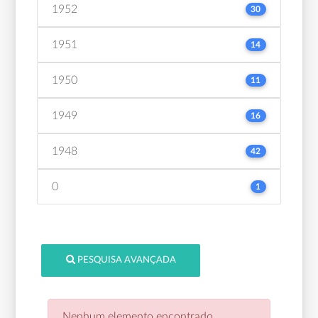
1952
30
1951
14
1950
11
1949
16
1948
42
0
1
PESQUISA AVANÇADA
Nenhum elemento encontrado.