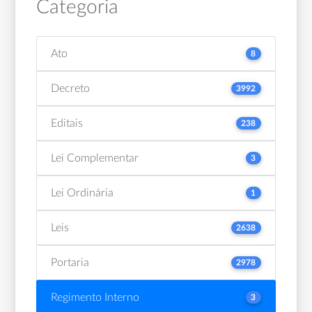
Categoria
Ato
8
Decreto
3992
Editais
238
Lei Complementar
3
Lei Ordinária
1
Leis
2638
Portaria
2978
Regimento Interno
3