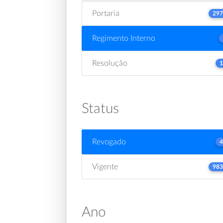
Portaria
297
Regimento Interno
Resolução
1
Status
Revogado
4
Vigente
983
Ano