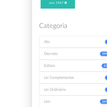
1967
ANO:
Categoria
Ato
Decreto
399
Editais
23
Lei Complementar
Lei Ordinária
Leis
263