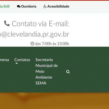
ia SUS
Ouvidoria
Acessibilidade
Contato via E-mail:
o@clevelandia.pr.gov.br
das 7:00h às 13:00h
rensa
Contatos
Secretaria
Municipal de
Meio
Ambiente
SEMA