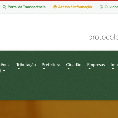
Portal da Transparência
Acesso à Informação
Ouvidor
protocol
tência
Tributação
Prefeitura
Cidadão
Empresas
Imp
l