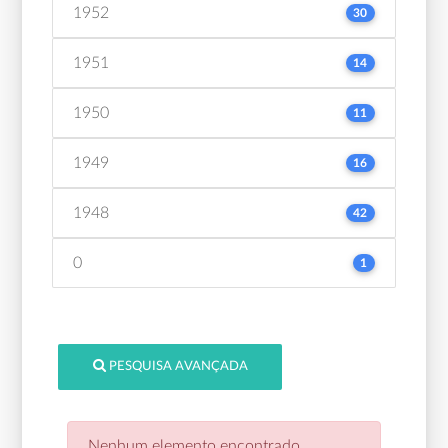
1952
30
1951
14
1950
11
1949
16
1948
42
0
1
PESQUISA AVANÇADA
Nenhum elemento encontrado.