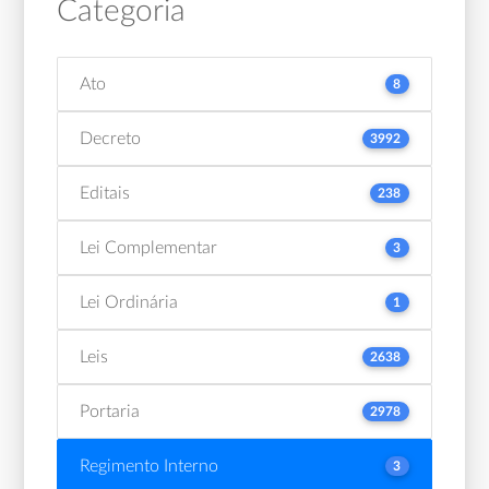
Categoria
Ato
8
Decreto
3992
Editais
238
Lei Complementar
3
Lei Ordinária
1
Leis
2638
Portaria
2978
Regimento Interno
3