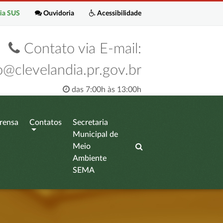
ia SUS
Ouvidoria
Acessibilidade
Contato via E-mail:
o@clevelandia.pr.gov.br
das 7:00h às 13:00h
rensa
Contatos
Secretaria
Municipal de
Meio
Ambiente
SEMA