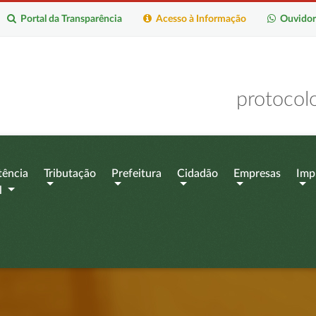
Portal da Transparência
Acesso à Informação
Ouvidor
protocol
tência
Tributação
Prefeitura
Cidadão
Empresas
Imp
l