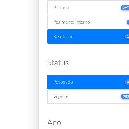
Portaria
297
Regimento Interno
Resolução
1
Status
Revogado
4
Vigente
983
Ano