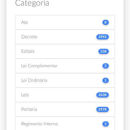
Categoria
Ato
8
Decreto
3992
Editais
238
Lei Complementar
3
Lei Ordinária
1
Leis
2638
Portaria
2978
Regimento Interno
3