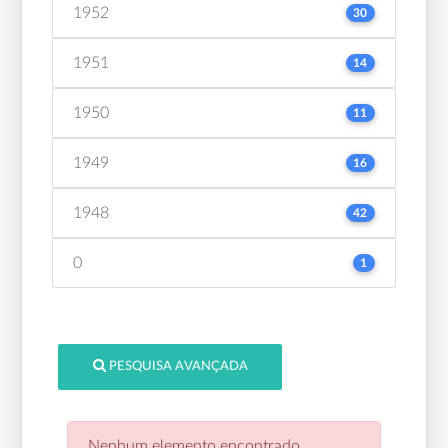
1952
30
1951
14
1950
11
1949
16
1948
42
0
1
PESQUISA AVANÇADA
Nenhum elemento encontrado.