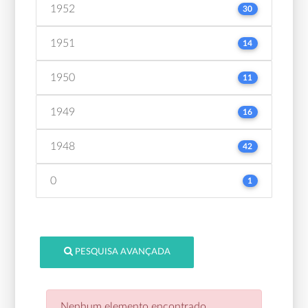
1952
30
1951
14
1950
11
1949
16
1948
42
0
1
PESQUISA AVANÇADA
Nenhum elemento encontrado.