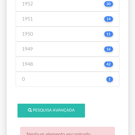
1952
30
1951
14
1950
11
1949
16
1948
42
0
1
PESQUISA AVANÇADA
Nenhum elemento encontrado.