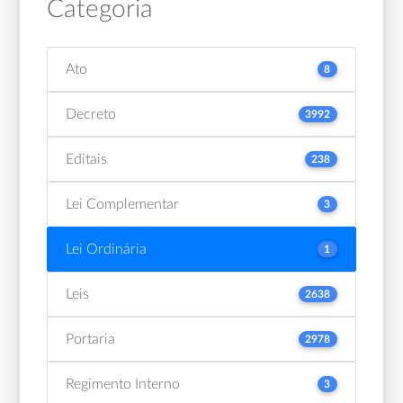
Categoria
Ato
8
Decreto
3992
Editais
238
Lei Complementar
3
Lei Ordinária
1
Leis
2638
Portaria
2978
Regimento Interno
3