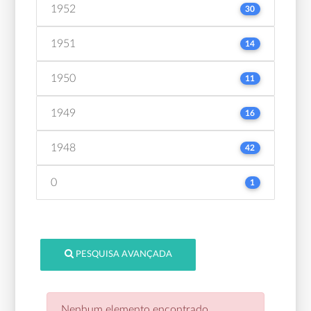
1952
30
1951
14
1950
11
1949
16
1948
42
0
1
PESQUISA AVANÇADA
Nenhum elemento encontrado.