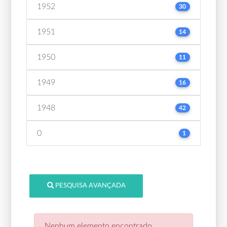
1952
30
1951
14
1950
11
1949
16
1948
42
0
1
PESQUISA AVANÇADA
Nenhum elemento encontrado.