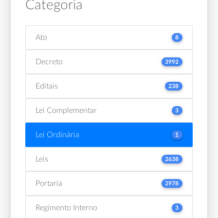
Categoria
Ato
8
Decreto
3992
Editais
238
Lei Complementar
3
Lei Ordinária
1
Leis
2638
Portaria
2978
Regimento Interno
3