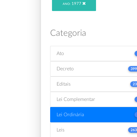
1977
ANO:
Categoria
Ato
Decreto
399
Editais
23
Lei Complementar
Lei Ordinária
Leis
263