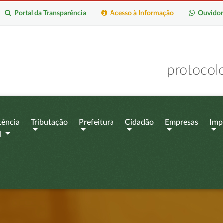
Portal da Transparência
Acesso à Informação
Ouvidor
protocol
tência
Tributação
Prefeitura
Cidadão
Empresas
Imp
l