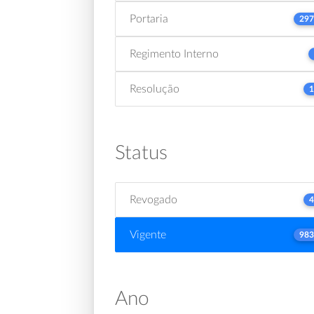
Portaria
297
Regimento Interno
Resolução
1
Status
Revogado
4
Vigente
983
Ano