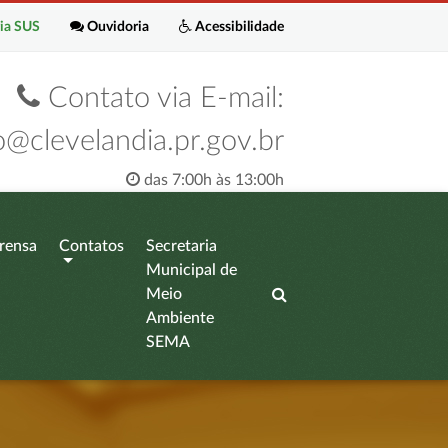
ia SUS
Ouvidoria
Acessibilidade
Contato via E-mail:
o@clevelandia.pr.gov.br
das 7:00h às 13:00h
rensa
Contatos
Secretaria
Municipal de
Meio
Ambiente
SEMA