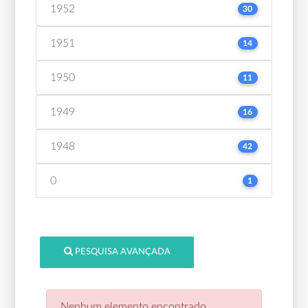
1952
30
1951
14
1950
11
1949
16
1948
42
0
1
PESQUISA AVANÇADA
Nenhum elemento encontrado.