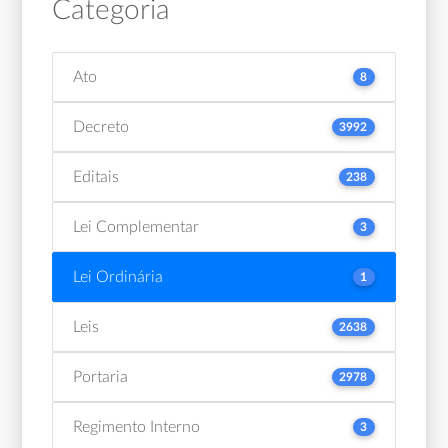
Categoria
Ato
8
Decreto
3992
Editais
238
Lei Complementar
3
Lei Ordinária
1
Leis
2638
Portaria
2978
Regimento Interno
3