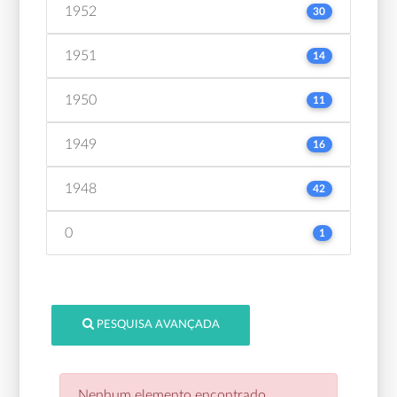
1952
30
1951
14
1950
11
1949
16
1948
42
0
1
PESQUISA AVANÇADA
Nenhum elemento encontrado.