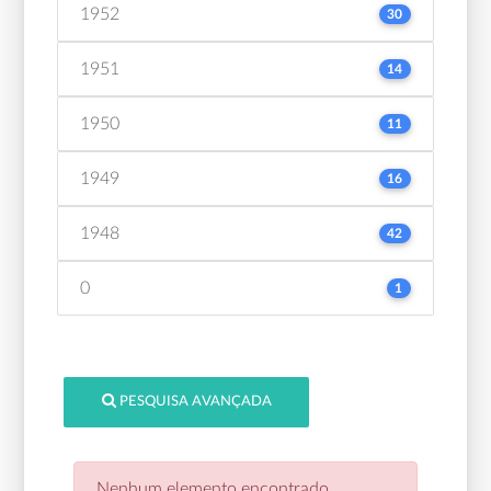
1952
30
1951
14
1950
11
1949
16
1948
42
0
1
PESQUISA AVANÇADA
Nenhum elemento encontrado.