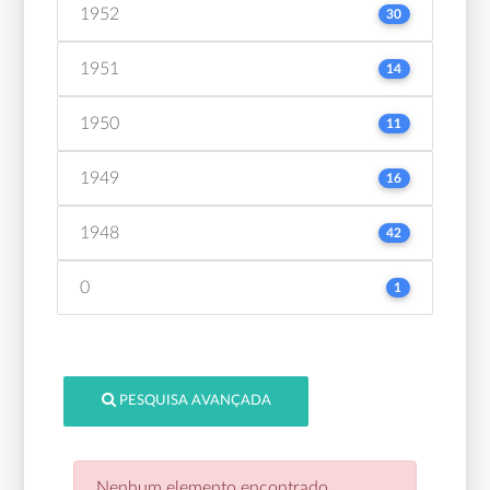
1952
30
1951
14
1950
11
1949
16
1948
42
0
1
PESQUISA AVANÇADA
Nenhum elemento encontrado.