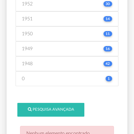
1952
30
1951
14
1950
11
1949
16
1948
42
0
1
PESQUISA AVANÇADA
Nenhum elemento encontrado.