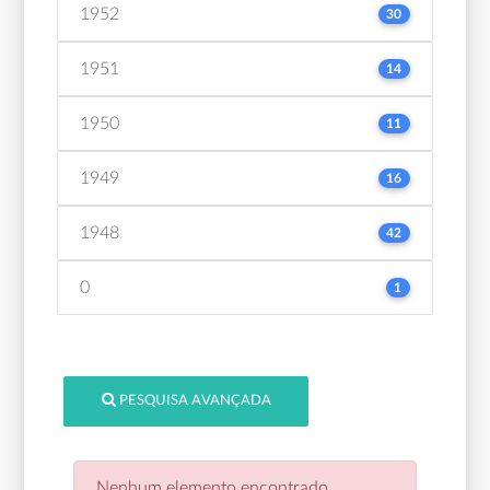
1952
30
1951
14
1950
11
1949
16
1948
42
0
1
PESQUISA AVANÇADA
Nenhum elemento encontrado.