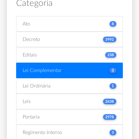
Categoria
Ato
8
Decreto
3992
Editais
238
Lei Complementar
3
Lei Ordinária
1
Leis
2638
Portaria
2978
Regimento Interno
3