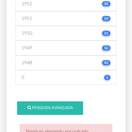
1952
30
1951
14
1950
11
1949
16
1948
42
0
1
PESQUISA AVANÇADA
Nenhum elemento encontrado.