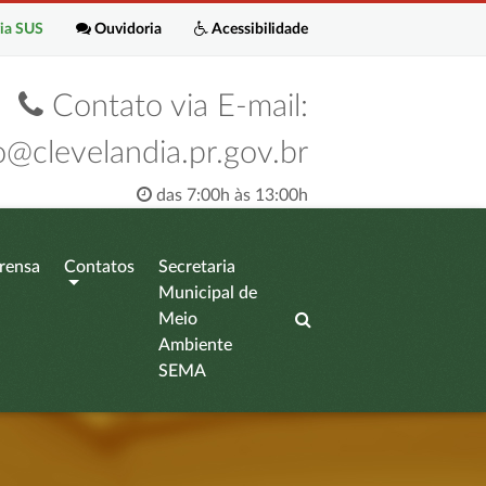
ia SUS
Ouvidoria
Acessibilidade
Contato via E-mail:
o@clevelandia.pr.gov.br
das 7:00h às 13:00h
rensa
Contatos
Secretaria
Municipal de
Meio
Ambiente
SEMA