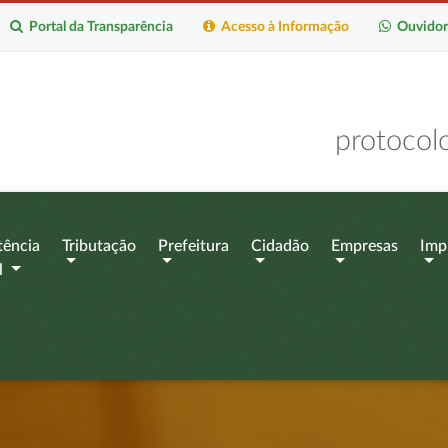
Portal da Transparência
Acesso à Informação
Ouvidor
protocol
tência
Tributação
Prefeitura
Cidadão
Empresas
Imp
l