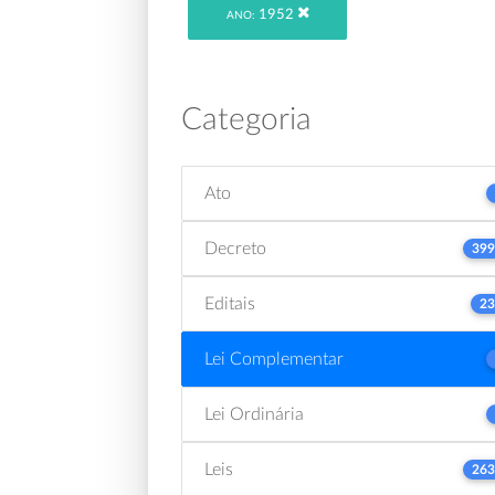
1952
ANO:
Categoria
Ato
Decreto
399
Editais
23
Lei Complementar
Lei Ordinária
Leis
263