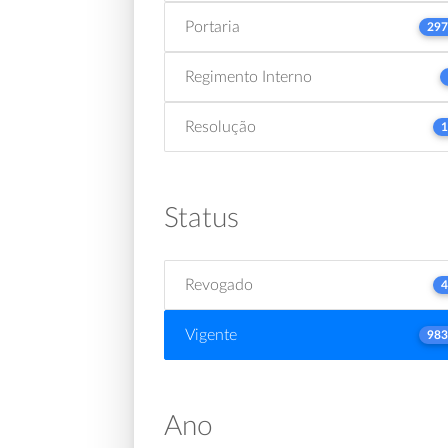
Portaria
297
Regimento Interno
Resolução
1
Status
Revogado
4
Vigente
983
Ano