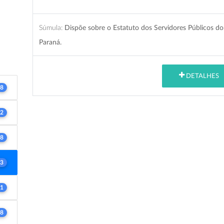
Súmula:
Dispõe sobre o Estatuto dos Servidores Públicos do
Paraná.
DETALHES
8
2
8
3
1
8