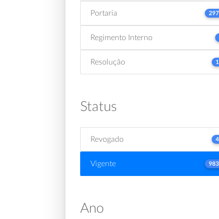
Portaria
297
Regimento Interno
Resolução
1
Status
Revogado
4
Vigente
983
Ano