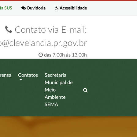
ia SUS
Ouvidoria
Acessibilidade
Contato via E-mail:
o@clevelandia.pr.gov.br
das 7:00h às 13:00h
rensa
Contatos
Secretaria
Municipal de
Meio
Ambiente
SEMA