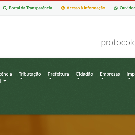
Portal da Transparência
Acesso à Informação
Ouvidor
protocol
tência
Tributação
Prefeitura
Cidadão
Empresas
Imp
l