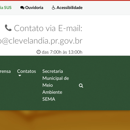
ia SUS
Ouvidoria
Acessibilidade
Contato via E-mail:
o@clevelandia.pr.gov.br
das 7:00h às 13:00h
rensa
Contatos
Secretaria
Municipal de
Meio
Ambiente
SEMA