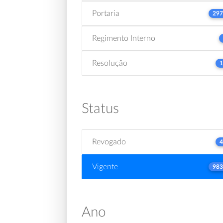
Portaria
297
Regimento Interno
Resolução
1
Status
Revogado
4
Vigente
983
Ano