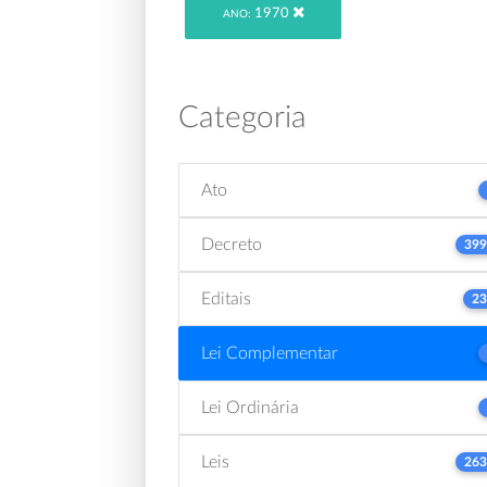
1970
ANO:
Categoria
Ato
Decreto
399
Editais
23
Lei Complementar
Lei Ordinária
Leis
263