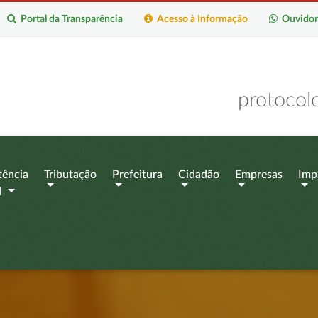
Portal da Transparência
Acesso à Informação
Ouvidor
protocol
tência
Tributação
Prefeitura
Cidadão
Empresas
Imp
l