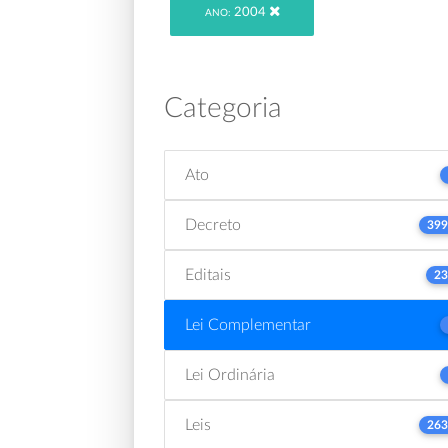
2004
ANO:
Categoria
Ato
Decreto
399
Editais
23
Lei Complementar
Lei Ordinária
Leis
263