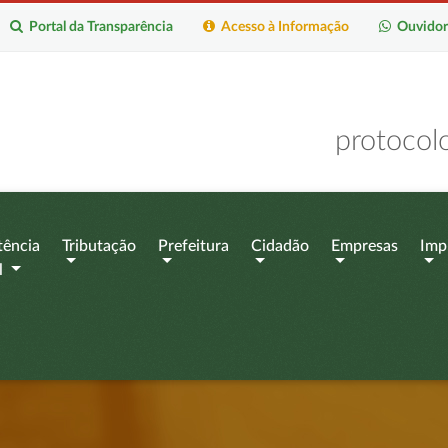
Portal da Transparência
Acesso à Informação
Ouvidor
protocol
tência
Tributação
Prefeitura
Cidadão
Empresas
Imp
l