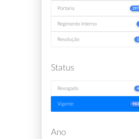
Portaria
297
Regimento Interno
Resolução
1
Status
Revogado
4
Vigente
983
Ano