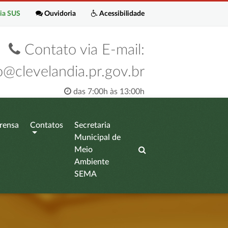
ia SUS
Ouvidoria
Acessibilidade
Contato via E-mail:
o@clevelandia.pr.gov.br
das 7:00h às 13:00h
rensa
Contatos
Secretaria
Municipal de
Meio
Ambiente
SEMA