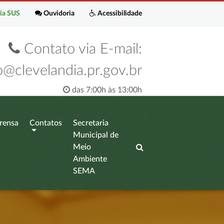
ia SUS
Ouvidoria
Acessibilidade
Contato via E-mail:
o@clevelandia.pr.gov.br
das 7:00h às 13:00h
rensa
Contatos
Secretaria
Municipal de
Meio
Ambiente
SEMA