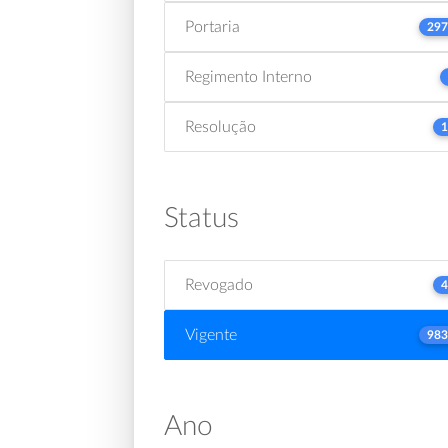
Portaria
297
Regimento Interno
Resolução
1
Status
Revogado
4
Vigente
983
Ano