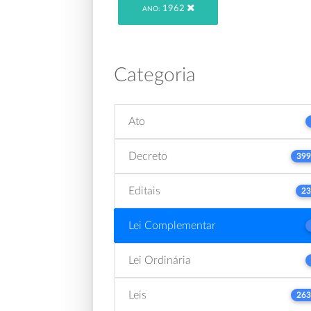
1962
ANO:
Categoria
Ato
Decreto
399
Editais
23
Lei Complementar
Lei Ordinária
Leis
263