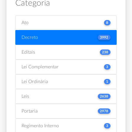
Categoria
Ato
8
Decreto
3992
Editais
238
Lei Complementar
3
Lei Ordinária
1
Leis
2638
Portaria
2978
Regimento Interno
3