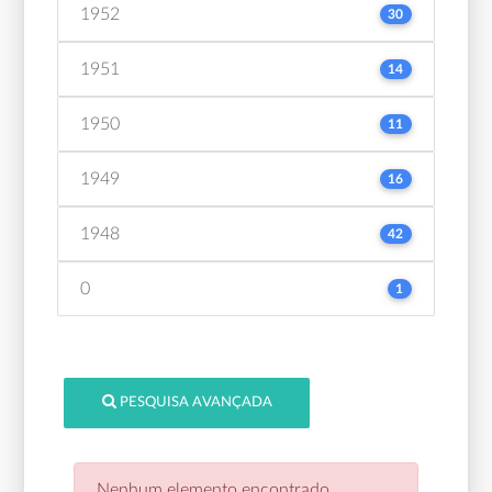
1952
30
1951
14
1950
11
1949
16
1948
42
0
1
PESQUISA AVANÇADA
Nenhum elemento encontrado.