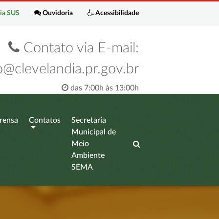
ia SUS
Ouvidoria
Acessibilidade
Contato via E-mail:
o@clevelandia.pr.gov.br
das 7:00h às 13:00h
rensa
Contatos
Secretaria
Municipal de
Meio
Ambiente
SEMA