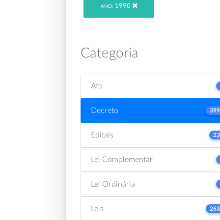
1990
ANO:
Categoria
Ato
Decreto
399
Editais
23
Lei Complementar
Lei Ordinária
Leis
263