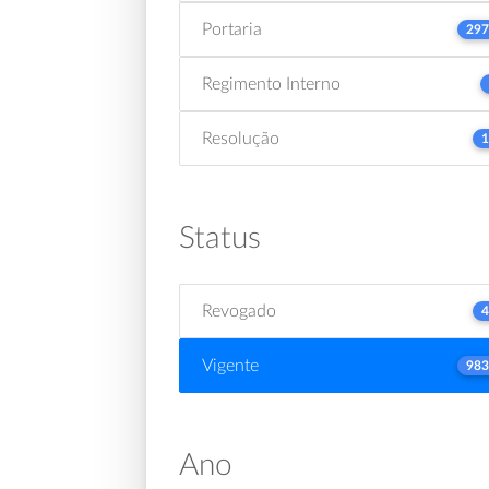
Portaria
297
Regimento Interno
Resolução
1
Status
Revogado
4
Vigente
983
Ano