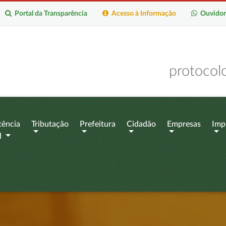
Portal da Transparência
Acesso à Informação
Ouvidor
protocol
tência
Tributação
Prefeitura
Cidadão
Empresas
Imp
l