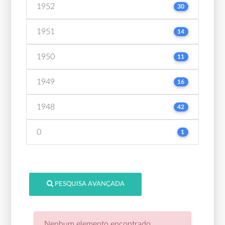
1952
30
1951
14
1950
11
1949
16
1948
42
0
1
PESQUISA AVANÇADA
Nenhum elemento encontrado.