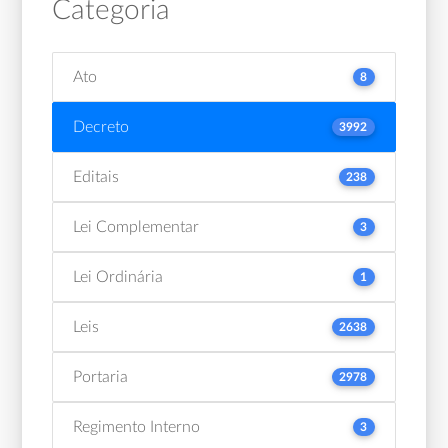
Categoria
Ato
8
Decreto
3992
Editais
238
Lei Complementar
3
Lei Ordinária
1
Leis
2638
Portaria
2978
Regimento Interno
3