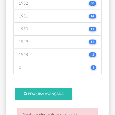
1952
30
1951
14
1950
11
1949
16
1948
42
0
1
PESQUISA AVANÇADA
Nenhum elemento encontrado.