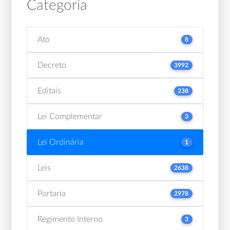
Categoria
Ato
8
Decreto
3992
Editais
238
Lei Complementar
3
Lei Ordinária
1
Leis
2638
Portaria
2978
Regimento Interno
3