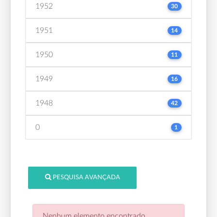
1952
30
1951
14
1950
11
1949
16
1948
42
0
1
PESQUISA AVANÇADA
Nenhum elemento encontrado.