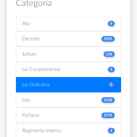
Categoria
Ato
8
Decreto
3992
Editais
238
Lei Complementar
3
Lei Ordinária
1
Leis
2638
Portaria
2978
Regimento Interno
3