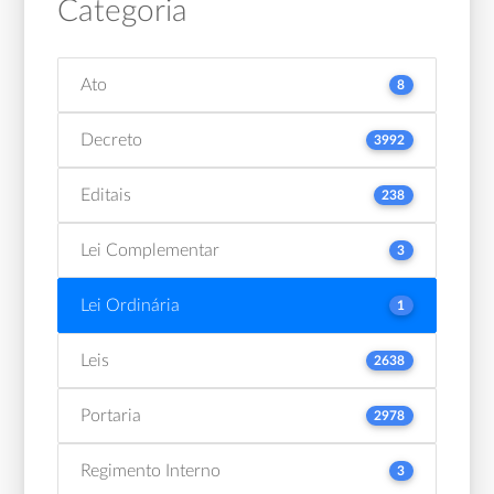
Categoria
Ato
8
Decreto
3992
Editais
238
Lei Complementar
3
Lei Ordinária
1
Leis
2638
Portaria
2978
Regimento Interno
3