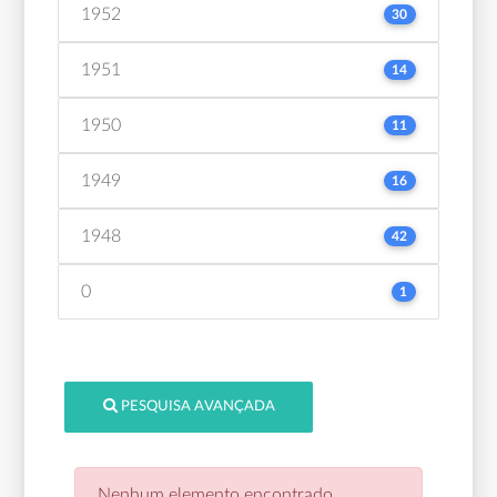
1952
30
1951
14
1950
11
1949
16
1948
42
0
1
PESQUISA AVANÇADA
Nenhum elemento encontrado.