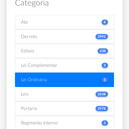
Categoria
Ato
8
Decreto
3992
Editais
238
Lei Complementar
3
Lei Ordinária
1
Leis
2638
Portaria
2978
Regimento Interno
3