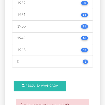
1952
30
1951
14
1950
11
1949
16
1948
42
0
1
PESQUISA AVANÇADA
Nenhum elemento encontrado.