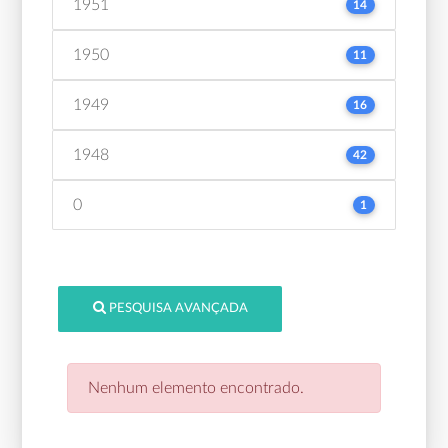
1951
14
1950
11
1949
16
1948
42
0
1
PESQUISA AVANÇADA
Nenhum elemento encontrado.